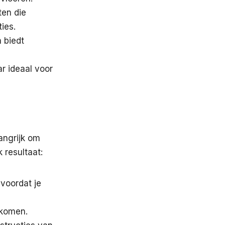
ten die
ies.
 biedt
ar ideaal voor
angrijk om
 resultaat:
voordat je
rkomen.