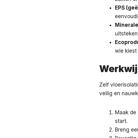
EPS (ge
eenvoudig
Minerale
uitsteken
Ecoprod
wie kies
Werkwijz
Zelf vloerisola
veilig en nauwk
Maak de k
start.
Breng ee