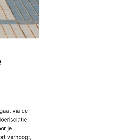
e
 gaat via de
oerisolatie
or je
ort verhoogt,