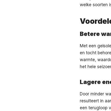
welke soorten is
Voordele
Betere wa
Met een geïsole
en tocht behore
warmte, waardoo
het hele seizo
Lagere en
Door minder war
resulteert in a
een terugloop v