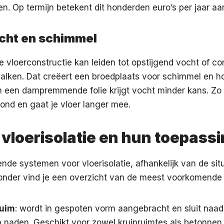
n. Op termijn betekent dit honderden euro’s per jaar aa
cht en schimmel
 vloerconstructie kan leiden tot opstijgend vocht of c
alken. Dat creëert een broedplaats voor schimmel en ho
 en een dampremmende folie krijgt vocht minder kans. Zo b
ond en gaat je vloer langer mee.
vloerisolatie en hun toepass
lende systemen voor vloerisolatie, afhankelijk van de sit
ronder vind je een overzicht van de meest voorkomende 
uim
: wordt in gespoten vorm aangebracht en sluit naa
 naden. Geschikt voor zowel kruipruimtes als betonnen 