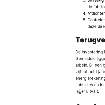
Bevestig 
de fabrik
Afdichten
Controle
deze dire
Terugve
De investering 
Gemiddeld ligge
arbeid. Bij een
vijf tot acht ja
energierekenin
subsidies en le
lager uitvalt.