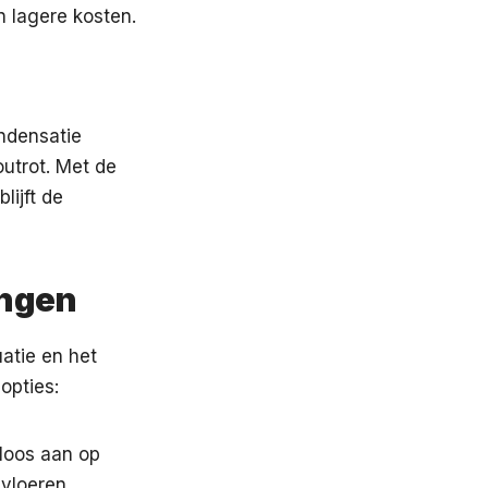
n lagere kosten.
ondensatie
utrot. Met de
lijft de
ingen
uatie en het
opties:
dloos aan op
vloeren.