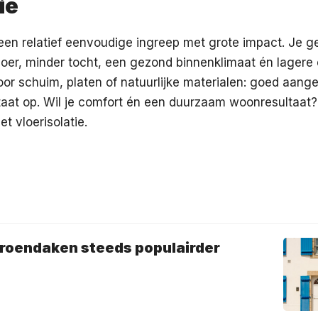
ie
s een relatief eenvoudige ingreep met grote impact. Je g
loer, minder tocht, een gezond binnenklimaat én lagere
voor schuim, platen of natuurlijke materialen: goed aang
ltaat op. Wil je comfort én een duurzaam woonresultaat
 vloerisolatie.
oendaken steeds populairder