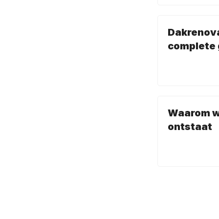
Dakrenova
complete 
Waarom wa
ontstaat