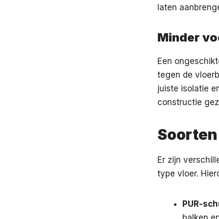
laten aanbrenge
Minder vo
Een ongeschikte
tegen de vloerb
juiste isolatie
constructie gez
Soorten 
Er zijn verschil
type vloer. Hie
PUR-sch
balken en