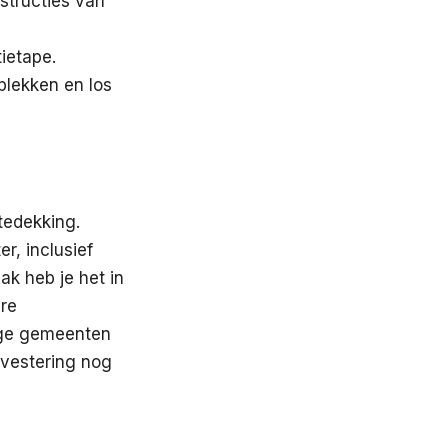
nstructies van
ietape.
plekken en los
ktedekking.
r, inclusief
ak heb je het in
ere
ige gemeenten
nvestering nog