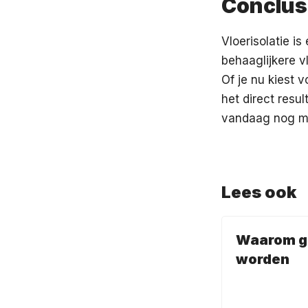
Conclus
Vloerisolatie i
behaaglijkere v
Of je nu kiest 
het direct resu
vandaag nog met
Lees ook
Waarom gr
worden