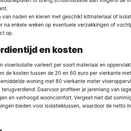
isolatieplaten of breng schuimisolatie aan volgens de i
ant.
 van naden en kieren met geschikt kitmateriaal of isolat
er na enkele weken op eventuele verzakkingen of vocht
ct op.
rdientijd en kosten
in vloerisolatie varieert per soort materiaal en oppervla
n de kosten tussen de 20 en 60 euro per vierkante mete
 gemiddelde woning met 80 vierkante meter vloeroppervl
ar terugverdiend. Daarvoor profiteer je jarenlang van lag
gen en verhoogd wooncomfort. Vergeet niet dat somm
ningen bieden voor isolatieklussen, waardoor de netto i