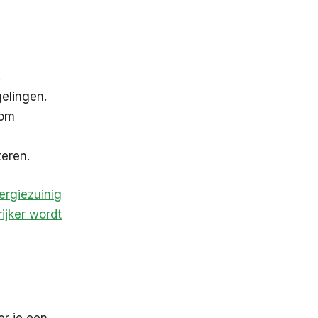
.
gelingen.
 om
teren.
ergiezuinig
ijker wordt
er je een