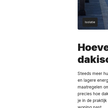
Isolatie
Hoeve
dakis
Steeds meer hui
en lagere energ
maatregelen om
precies hoe dak
je in de praktij
woning past.