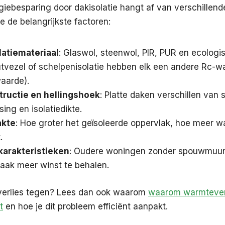
iebesparing door dakisolatie hangt af van verschillen
e de belangrijkste factoren:
latiemateriaal
: Glaswol, steenwol, PIR, PUR en ecologi
utvezel of schelpenisolatie hebben elk een andere Rc-w
waarde).
ructie en hellingshoek
: Platte daken verschillen van
sing en isolatiedikte.
akte
: Hoe groter het geïsoleerde oppervlak, hoe meer w
.
arakteristieken
: Oudere woningen zonder spouwmuur 
aak meer winst te behalen.
erlies tegen? Lees dan ook waarom
waarom warmteverl
t
en hoe je dit probleem efficiënt aanpakt.