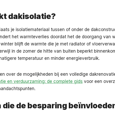
t dakisolatie?
plaats je isolatiemateriaal tussen of onder de dakconstru
indert het warmteverlies doordat het de doorgang van 
e winter blijft de warmte die je met radiator of vloerver
terwijl in de zomer de hitte van buiten beperkt binnenkom
matigere temperatuur en minder energieverbruik.
en over de mogelijkheden bij een volledige dakrenovati
tie en verduurzaming: de complete gids
voor een overz
aandachtspunten.
n die de besparing beïnvloede