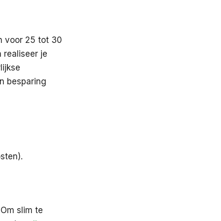
n voor 25 tot 30
 realiseer je
ijkse
en besparing
sten).
. Om slim te