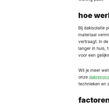
hoe werk
Bij dakisolatie 
materiaal verm
vertraagt. In d
langer in huis, 
voor een gelijk
Wil je meer wet
onze
dakrenova
technieken en 
factore