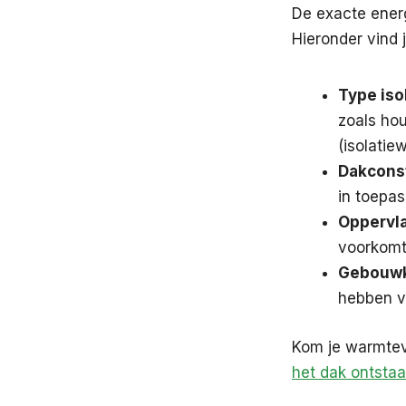
De exacte energ
Hieronder vind j
Type iso
zoals ho
(isolatie
Dakconst
in toepas
Oppervl
voorkomt
Gebouwk
hebben v
Kom je warmtev
het dak ontstaa