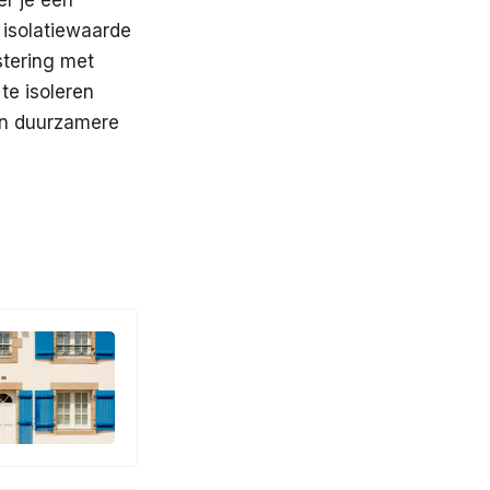
 isolatiewaarde
stering met
te isoleren
en duurzamere