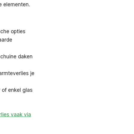
de elementen.
sche opties
aarde
 schuine daken
armteverlies je
of enkel glas
ies vaak via