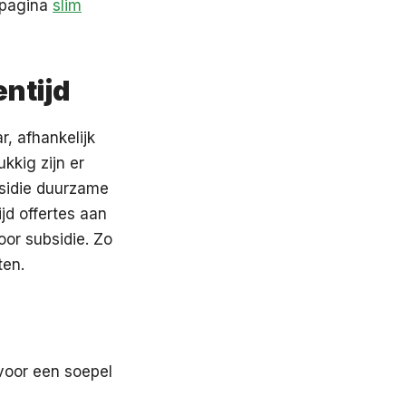
 pagina
slim
ntijd
r, afhankelijk
kkig zijn er
bsidie duurzame
jd offertes aan
oor subsidie. Zo
ten.
voor een soepel