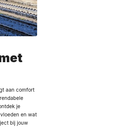
 met
agt aan comfort
 rendabele
ontdek je
ïnvloeden en wat
ject bij jouw