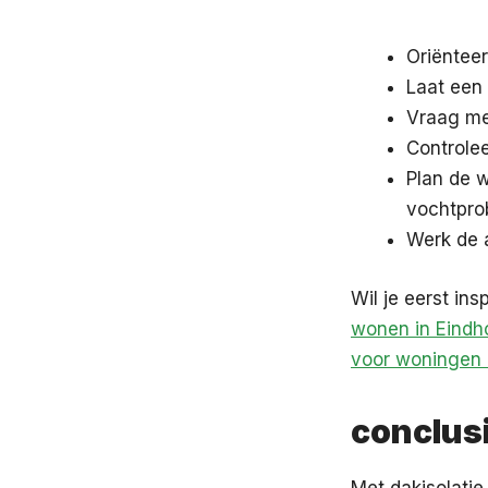
Oriënteer
Laat een
Vraag mee
Controlee
Plan de 
vochtpro
Werk de a
Wil je eerst in
wonen in Eindh
voor woningen 
conclus
Met dakisolatie