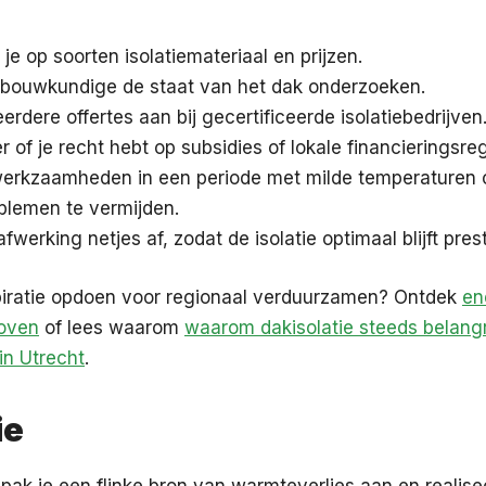
 je op soorten isolatiemateriaal en prijzen.
 bouwkundige de staat van het dak onderzoeken.
rdere offertes aan bij gecertificeerde isolatiebedrijven
r of je recht hebt op subsidies of lokale financieringsre
werkzaamheden in een periode met milde temperaturen
blemen te vermijden.
fwerking netjes af, zodat de isolatie optimaal blijft pres
spiratie opdoen voor regionaal verduurzamen? Ontdek
en
oven
of lees waarom
waarom dakisolatie steeds belangr
in Utrecht
.
ie
 pak je een flinke bron van warmteverlies aan en realise