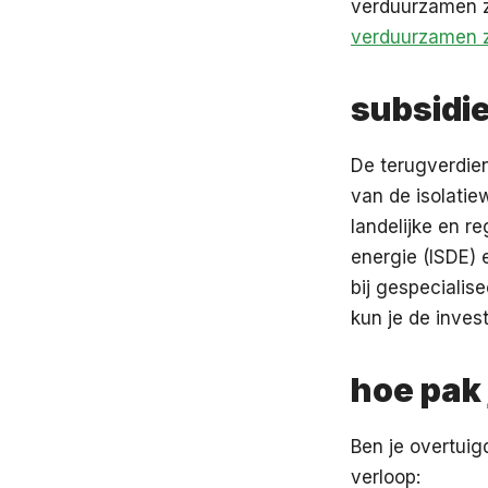
verduurzamen zo
verduurzamen z
subsidi
De terugverdien
van de isolatie
landelijke en r
energie (ISDE) 
bij gespecialise
kun je de inves
hoe pak 
Ben je overtuig
verloop: