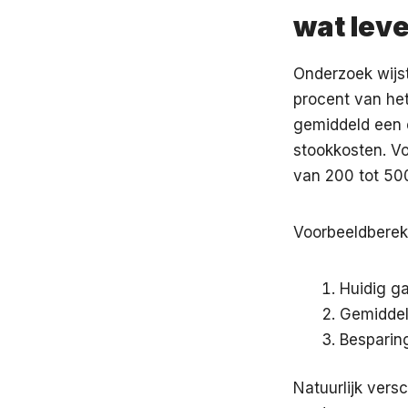
wat leve
Onderzoek wijst
procent van het
gemiddeld een e
stookkosten. V
van 200 tot 500
Voorbeeldbereke
Huidig ga
Gemiddeld
Besparing
Natuurlijk versc