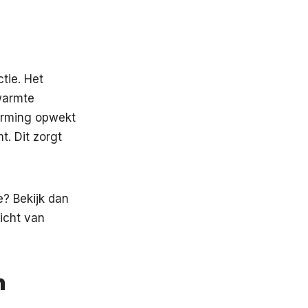
ctie. Het
warmte
warming opwekt
t. Dit zorgt
e? Bekijk dan
icht van
n